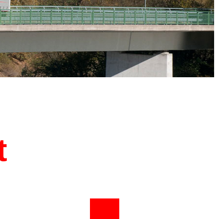
 IMMER
t
M AUGE
 Ihre Fracht gerade befindet!
m