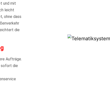
t und mit
h leicht
et, ohne dass
aßenverkehr
eichtert die
ng
ere Aufträge.
 sofort die
denservice