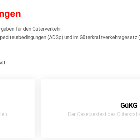
ungen
rgaben für den Güterverkehr.
pediteurbedingungen (ADSp) und im Güterkraftverkehrsgesetz (Gü
st.
GüKG
den:
Der Gesetzestext des Güterkraf
.