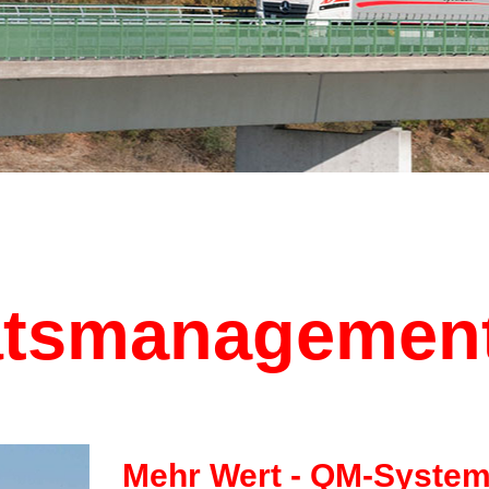
HRE FRACHT
ätsmanagemen
I
Per GPS wissen wir immer wo sich
Mehr Wert - QM-Syste